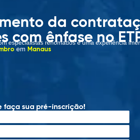
mento da contrataç
es com ênfase no ET
om especialistas renomados e uma experiência imers
embro
Manaus
em
e faça sua pré-inscrição!