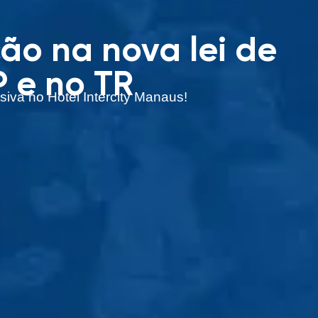
ão na nova lei de
P e no TR
iva no Hotel Intercity Manaus!