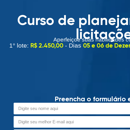
Curso de planeja
licitaçõ
Aperfeiçoe suas habilidades c
R$ 2.450,00
05 e 06 de Dez
1° lote:
- Dias
Preencha o formulário 