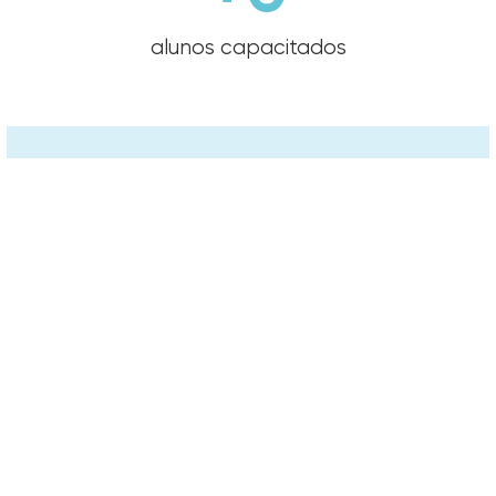
alunos capacitados
Porque você deve fazer
esse curso?
São 24 horas de curso, divididos em 3 dias,
com o
MELHOR
conteúdo sobre licitações
e um dos palestrantes mais renomados do
Brasil.
Treinamento dinâmico com diversos