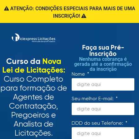
ATENÇÃO: CONDIÇÕES ESPECIAIS PARA MAIS DE UMA
INSCRIÇÃO!
Faça sua Pré-
Inscrição
Nenhuma cobrança é
Curso da
Nova
gerada até a confirmação
Lei de Licitações:
da inscrição
Nome
Curso Completo
para formação de
Agentes de
Seu melhor E-mail:
Contratação,
Pregoeiros e
Analista de
DDD do seu Telefone:
Licitações.